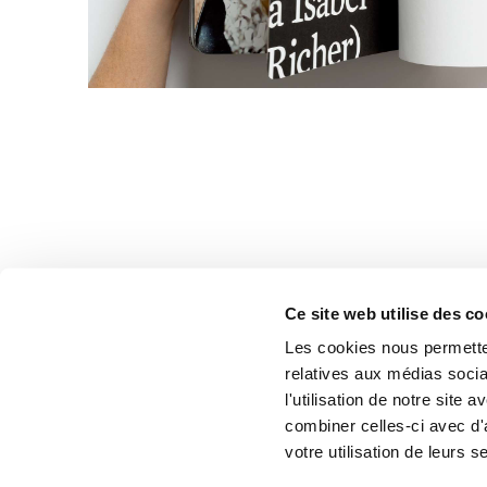
Ce site web utilise des co
Les cookies nous permetten
relatives aux médias socia
l'utilisation de notre site
Tous droits réservés.
Déclaration relative aux cook
combiner celles-ci avec d'
© orangetango
Politique de protection des
votre utilisation de leurs s