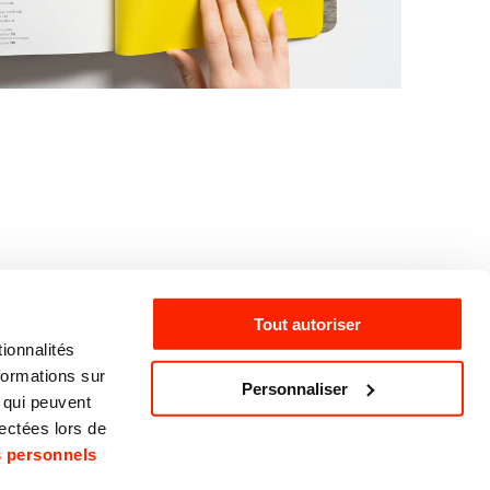
Tout autoriser
ionnalités
formations sur
Personnaliser
, qui peuvent
acebook
lectées lors de
nstagram
s personnels
inkedIn