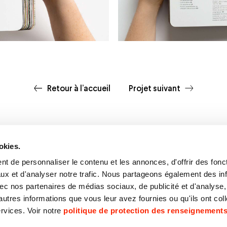
Retour à l’accueil
Projet suivant
okies.
t de personnaliser le contenu et les annonces, d'offrir des fonct
ux et d'analyser notre trafic. Nous partageons également des in
 avec nos partenaires de médias sociaux, de publicité et d'analyse
ies
514 281-6601
F
autres informations que vous leur avez fournies ou qu'ils ont col
 renseignements personnels
info@orangetango.com
I
ervices. Voir notre
politique de protection des renseignement
L