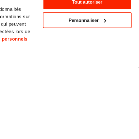
Tout autoriser
ionnalités
2 années
Cookie
formations sur
HTTP
Personnaliser
, qui peuvent
lectées lors de
s personnels