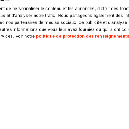
t de personnaliser le contenu et les annonces, d'offrir des fonct
gle
Utilisé par Google Analytics our recueillir des
ux et d'analyser notre trafic. Nous partageons également des in
données sur le nombre de fois qu'un utilisateur
a visité le site web ainsi que les dates de la
 avec nos partenaires de médias sociaux, de publicité et d'analyse
première et de la plus récente visite.
autres informations que vous leur avez fournies ou qu'ils ont col
ervices. Voir notre
politique de protection des renseignement