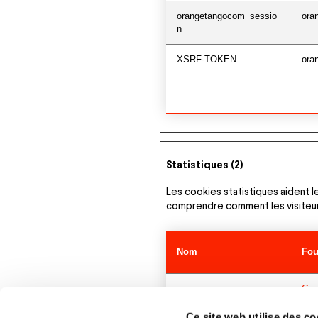
orangetangocom_sessio
ora
n
XSRF-TOKEN
ora
Statistiques (2)
Les cookies statistiques aident l
comprendre comment les visiteurs
Nom
Fou
_ga
Goo
Ce site web utilise des co