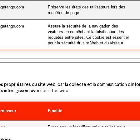
ngetango.com
Préserve les états des utilisateurs lors des
requêtes de page.
ngetango.com
Assure la sécurité de la navigation des
visiteurs en empêchant la falsification des
requêtes entre sites. Ce cookie est essentiel
pour la sécurité du site Web et du visiteur.
es propriétaires du site web, par la collecte et la communication d'in
 interagissent avec les sites web.
rnisseur
Finalité
gle
Enregistre un identifiant unique utilisé pour
générer des données statistiques sur la façon
dont le visiteur utilise le site.
okies.