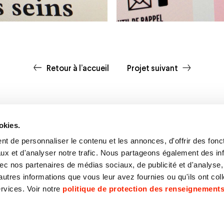
Retour à l’accueil
Projet suivant
okies.
t de personnaliser le contenu et les annonces, d'offrir des fonct
ux et d'analyser notre trafic. Nous partageons également des in
 avec nos partenaires de médias sociaux, de publicité et d'analyse
ies
514 281-6601
F
autres informations que vous leur avez fournies ou qu'ils ont col
 renseignements personnels
info@orangetango.com
I
ervices. Voir notre
politique de protection des renseignement
L