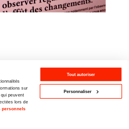
Tout autoriser
ionnalités
formations sur
Personnaliser
, qui peuvent
acebook
lectées lors de
nstagram
s personnels
inkedIn