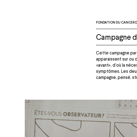
FONDATION DU CANCER D
Campagne d’
Cette campagne part
apparaissent sur ou 
«avant», d’où la néc
symptômes. Les deux 
campagne, pensé, st