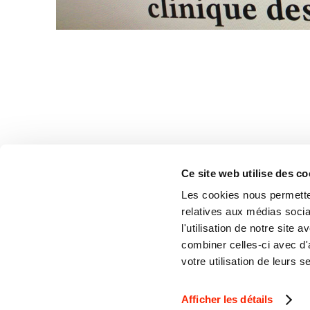
Ce site web utilise des co
Les cookies nous permetten
relatives aux médias socia
l'utilisation de notre site
Tous droits réservés.
Déclaration relative aux cook
combiner celles-ci avec d'
© orangetango
Politique de protection des
votre utilisation de leurs s
Afficher les détails