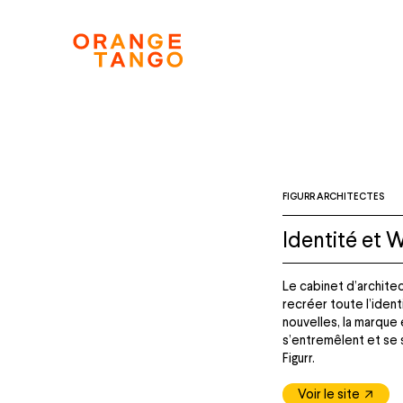
FIGURR ARCHITECTES
Identité et 
Le cabinet d’archite
recréer toute l’ident
nouvelles, la marque 
s’entremêlent et se s
Figurr.
Voir le site
arrow_outward